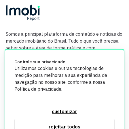
Somos a principal plataforma de conteúdo e notícias do
mercado imobiliário do Brasil. Tudo o que você precisa
saber sobre a área de forma prática e com
credibilidade.
Controle sua privacidade
Utilizamos cookies e outras tecnologias de
medição para melhorar a sua experiência de
navegação no nosso site, conforme a nossa
Política de privacidade
.
O Imobi Report se compromete a proteger sua privacidade e
segurança. Todos os dados coletados em nosso site são
customizar
utilizados exclusivamente para fins de aprimoramento de
serviços, respeitando as diretrizes da LGPD. Para mais
rejeitar todos
informações, consulte nossa Política de Privacidade.