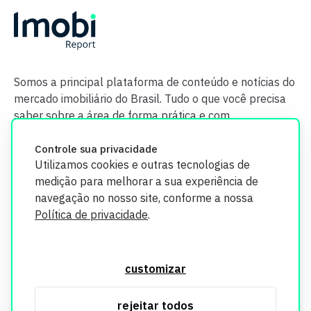
Somos a principal plataforma de conteúdo e notícias do
mercado imobiliário do Brasil. Tudo o que você precisa
saber sobre a área de forma prática e com
credibilidade.
Controle sua privacidade
Utilizamos cookies e outras tecnologias de
medição para melhorar a sua experiência de
navegação no nosso site, conforme a nossa
Política de privacidade
.
O Imobi Report se compromete a proteger sua privacidade e
segurança. Todos os dados coletados em nosso site são
customizar
utilizados exclusivamente para fins de aprimoramento de
serviços, respeitando as diretrizes da LGPD. Para mais
rejeitar todos
informações, consulte nossa Política de Privacidade.