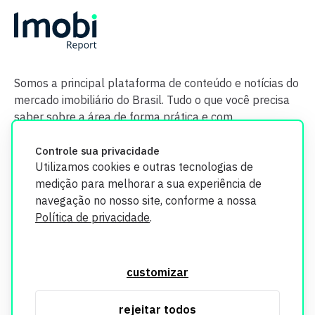
Somos a principal plataforma de conteúdo e notícias do
mercado imobiliário do Brasil. Tudo o que você precisa
saber sobre a área de forma prática e com
credibilidade.
Controle sua privacidade
Utilizamos cookies e outras tecnologias de
medição para melhorar a sua experiência de
navegação no nosso site, conforme a nossa
Política de privacidade
.
O Imobi Report se compromete a proteger sua privacidade e
segurança. Todos os dados coletados em nosso site são
customizar
utilizados exclusivamente para fins de aprimoramento de
serviços, respeitando as diretrizes da LGPD. Para mais
rejeitar todos
informações, consulte nossa Política de Privacidade.