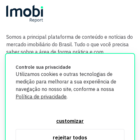
Somos a principal plataforma de conteúdo e notícias do
mercado imobiliário do Brasil. Tudo o que você precisa
saber sobre a área de forma prática e com
credibilidade.
Controle sua privacidade
Utilizamos cookies e outras tecnologias de
medição para melhorar a sua experiência de
navegação no nosso site, conforme a nossa
Política de privacidade
.
O Imobi Report se compromete a proteger sua privacidade e
segurança. Todos os dados coletados em nosso site são
customizar
utilizados exclusivamente para fins de aprimoramento de
serviços, respeitando as diretrizes da LGPD. Para mais
rejeitar todos
informações, consulte nossa Política de Privacidade.