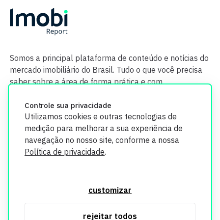
Somos a principal plataforma de conteúdo e notícias do
mercado imobiliário do Brasil. Tudo o que você precisa
saber sobre a área de forma prática e com
credibilidade.
Controle sua privacidade
Utilizamos cookies e outras tecnologias de
medição para melhorar a sua experiência de
navegação no nosso site, conforme a nossa
Política de privacidade
.
O Imobi Report se compromete a proteger sua privacidade e
segurança. Todos os dados coletados em nosso site são
customizar
utilizados exclusivamente para fins de aprimoramento de
serviços, respeitando as diretrizes da LGPD. Para mais
rejeitar todos
informações, consulte nossa Política de Privacidade.