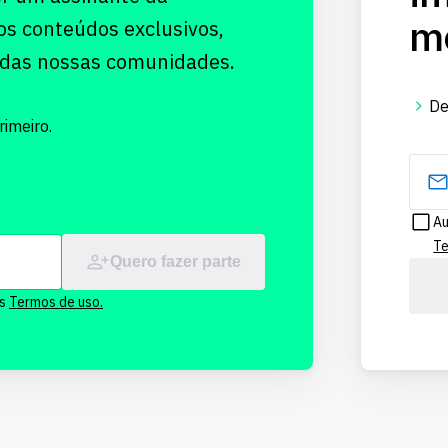
me
os conteúdos exclusivos,
 das nossas comunidades.
De
imeiro.
Au
Te
Quero fazer parte
os
Termos de uso.