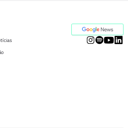
tícias
ão