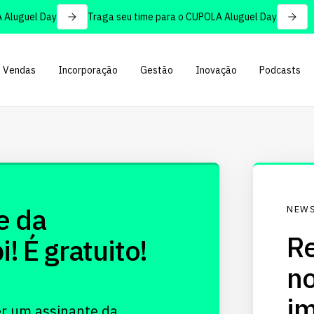
luguel Day
Traga seu time para o CUPOLA Aluguel Day
Vendas
Incorporação
Gestão
Inovação
Podcasts
e da
NEWS
Re
 É gratuito!
no
im
er um assinante da