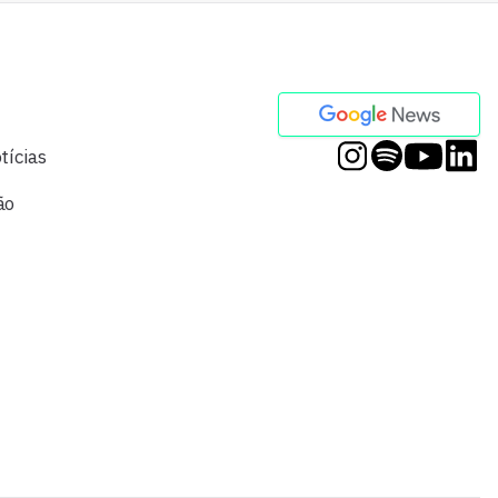
tícias
ão