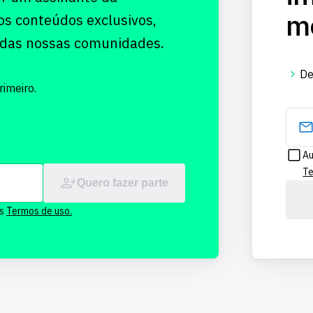
me
os conteúdos exclusivos,
 das nossas comunidades.
De
imeiro.
Au
Te
Quero fazer parte
os
Termos de uso.