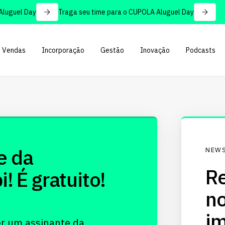
uguel Day
Traga seu time para o CUPOLA Aluguel Day
Vendas
Incorporação
Gestão
Inovação
Podcasts
e da
NEWS
Re
 É gratuito!
no
im
er um assinante da