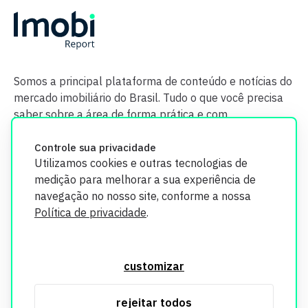
Somos a principal plataforma de conteúdo e notícias do
mercado imobiliário do Brasil. Tudo o que você precisa
saber sobre a área de forma prática e com
credibilidade.
Controle sua privacidade
Utilizamos cookies e outras tecnologias de
medição para melhorar a sua experiência de
navegação no nosso site, conforme a nossa
Política de privacidade
.
O Imobi Report se compromete a proteger sua privacidade e
segurança. Todos os dados coletados em nosso site são
customizar
utilizados exclusivamente para fins de aprimoramento de
serviços, respeitando as diretrizes da LGPD. Para mais
rejeitar todos
informações, consulte nossa Política de Privacidade.