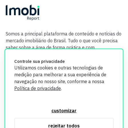
Somos a principal plataforma de conteúdo e notícias do
mercado imobiliário do Brasil. Tudo o que você precisa
saber sobre a área de forma prática e com
credibilidade.
Controle sua privacidade
Utilizamos cookies e outras tecnologias de
medição para melhorar a sua experiência de
navegação no nosso site, conforme a nossa
Política de privacidade
.
O Imobi Report se compromete a proteger sua privacidade e
segurança. Todos os dados coletados em nosso site são
customizar
utilizados exclusivamente para fins de aprimoramento de
serviços, respeitando as diretrizes da LGPD. Para mais
rejeitar todos
informações, consulte nossa Política de Privacidade.