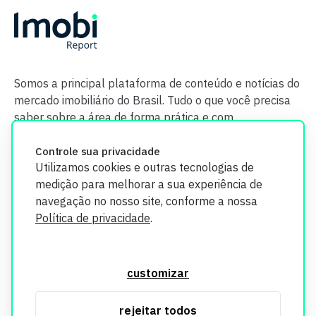
Somos a principal plataforma de conteúdo e notícias do
mercado imobiliário do Brasil. Tudo o que você precisa
saber sobre a área de forma prática e com
credibilidade.
Controle sua privacidade
Utilizamos cookies e outras tecnologias de
medição para melhorar a sua experiência de
navegação no nosso site, conforme a nossa
Política de privacidade
.
O Imobi Report se compromete a proteger sua privacidade e
segurança. Todos os dados coletados em nosso site são
customizar
utilizados exclusivamente para fins de aprimoramento de
serviços, respeitando as diretrizes da LGPD. Para mais
rejeitar todos
informações, consulte nossa Política de Privacidade.