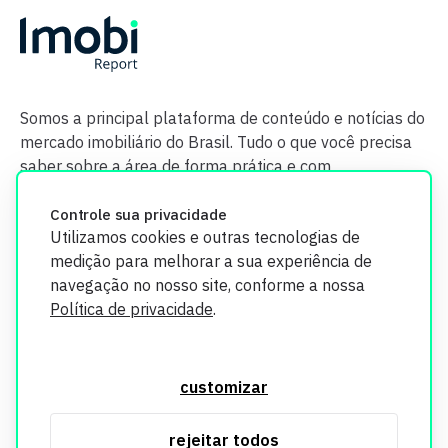
Somos a principal plataforma de conteúdo e notícias do
mercado imobiliário do Brasil. Tudo o que você precisa
saber sobre a área de forma prática e com
credibilidade.
Controle sua privacidade
Utilizamos cookies e outras tecnologias de
medição para melhorar a sua experiência de
navegação no nosso site, conforme a nossa
Política de privacidade
.
O Imobi Report se compromete a proteger sua privacidade e
segurança. Todos os dados coletados em nosso site são
customizar
utilizados exclusivamente para fins de aprimoramento de
serviços, respeitando as diretrizes da LGPD. Para mais
rejeitar todos
informações, consulte nossa Política de Privacidade.