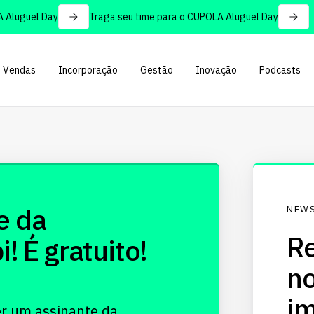
Aluguel Day
Traga seu time para o CUPOLA Aluguel Day
Vendas
Incorporação
Gestão
Inovação
Podcasts
e da
NEWS
Re
 É gratuito!
no
im
er um assinante da