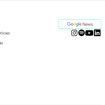
tícias
ão