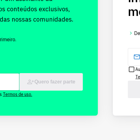
me
os conteúdos exclusivos,
 das nossas comunidades.
De
imeiro.
Au
Te
Quero fazer parte
os
Termos de uso.