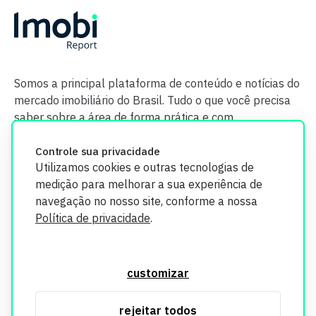
Somos a principal plataforma de conteúdo e notícias do
mercado imobiliário do Brasil. Tudo o que você precisa
saber sobre a área de forma prática e com
credibilidade.
Controle sua privacidade
Utilizamos cookies e outras tecnologias de
medição para melhorar a sua experiência de
navegação no nosso site, conforme a nossa
Política de privacidade
.
O Imobi Report se compromete a proteger sua privacidade e
segurança. Todos os dados coletados em nosso site são
customizar
utilizados exclusivamente para fins de aprimoramento de
serviços, respeitando as diretrizes da LGPD. Para mais
rejeitar todos
informações, consulte nossa Política de Privacidade.