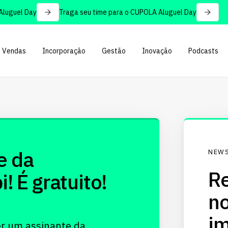
uguel Day
Traga seu time para o CUPOLA Aluguel Day
Vendas
Incorporação
Gestão
Inovação
Podcasts
e da
NEWS
Re
 É gratuito!
no
im
er um assinante da