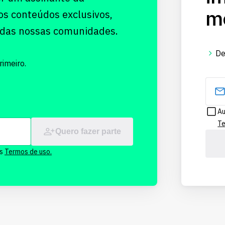
me
os conteúdos exclusivos,
 das nossas comunidades.
De
imeiro.
Au
Te
Quero fazer parte
os
Termos de uso.