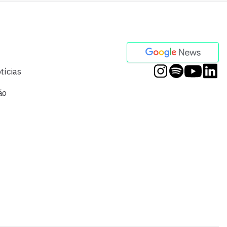
tícias
ão