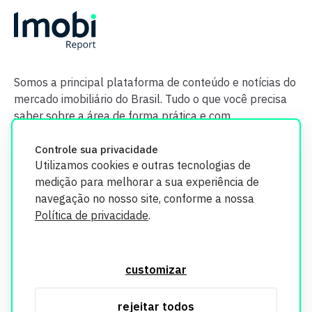
Somos a principal plataforma de conteúdo e notícias do
mercado imobiliário do Brasil. Tudo o que você precisa
saber sobre a área de forma prática e com
credibilidade.
Controle sua privacidade
Utilizamos cookies e outras tecnologias de
medição para melhorar a sua experiência de
navegação no nosso site, conforme a nossa
Política de privacidade
.
O Imobi Report se compromete a proteger sua privacidade e
segurança. Todos os dados coletados em nosso site são
customizar
utilizados exclusivamente para fins de aprimoramento de
serviços, respeitando as diretrizes da LGPD. Para mais
rejeitar todos
informações, consulte nossa Política de Privacidade.