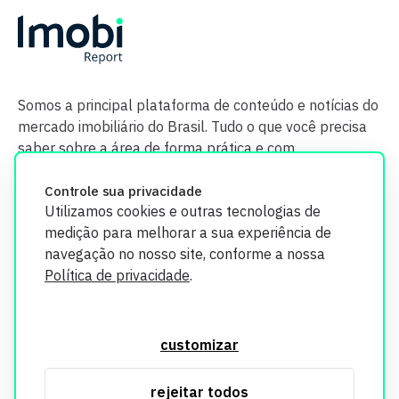
Somos a principal plataforma de conteúdo e notícias do
mercado imobiliário do Brasil. Tudo o que você precisa
saber sobre a área de forma prática e com
credibilidade.
Controle sua privacidade
Utilizamos cookies e outras tecnologias de
medição para melhorar a sua experiência de
navegação no nosso site, conforme a nossa
Política de privacidade
.
O Imobi Report se compromete a proteger sua privacidade e
segurança. Todos os dados coletados em nosso site são
customizar
utilizados exclusivamente para fins de aprimoramento de
serviços, respeitando as diretrizes da LGPD. Para mais
rejeitar todos
informações, consulte nossa Política de Privacidade.