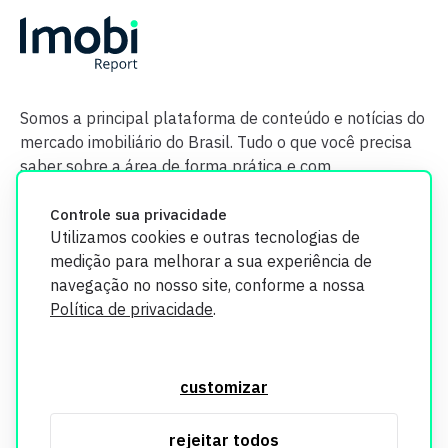
Somos a principal plataforma de conteúdo e notícias do
mercado imobiliário do Brasil. Tudo o que você precisa
saber sobre a área de forma prática e com
credibilidade.
Controle sua privacidade
Utilizamos cookies e outras tecnologias de
medição para melhorar a sua experiência de
navegação no nosso site, conforme a nossa
Política de privacidade
.
O Imobi Report se compromete a proteger sua privacidade e
segurança. Todos os dados coletados em nosso site são
customizar
utilizados exclusivamente para fins de aprimoramento de
serviços, respeitando as diretrizes da LGPD. Para mais
rejeitar todos
informações, consulte nossa Política de Privacidade.