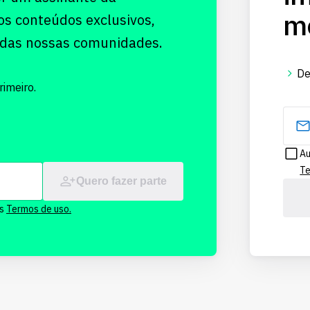
me
os conteúdos exclusivos,
 das nossas comunidades.
De
imeiro.
Au
Te
Quero fazer parte
os
Termos de uso.