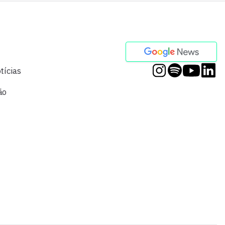
tícias
ão