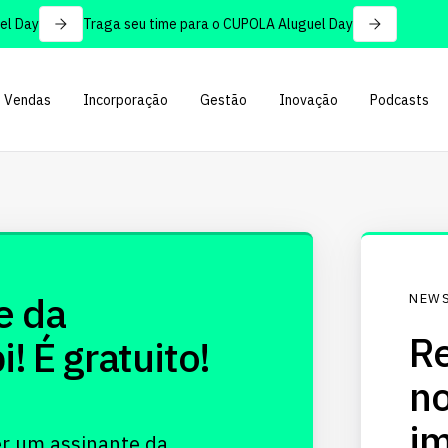
 Day
Traga seu time para o CUPOLA Aluguel Day
Vendas
Incorporação
Gestão
Inovação
Podcasts
e da
NEWS
Re
 É gratuito!
no
im
er um assinante da