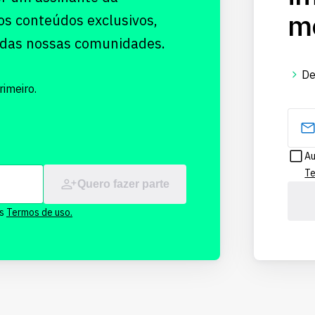
me
os conteúdos exclusivos,
 das nossas comunidades.
De
imeiro.
Au
Te
Quero fazer parte
os
Termos de uso.