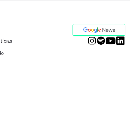
tícias
ão