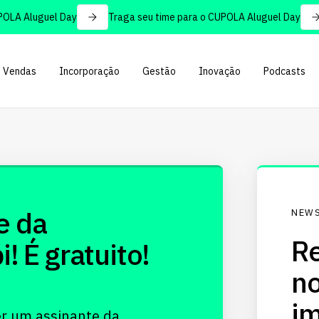
LA Aluguel Day
Traga seu time para o CUPOLA Aluguel Day
Vendas
Incorporação
Gestão
Inovação
Podcasts
e da
NEWS
Re
 É gratuito!
no
im
er um assinante da