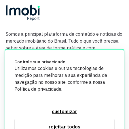
Somos a principal plataforma de conteúdo e notícias do
mercado imobiliário do Brasil. Tudo o que você precisa
saber sobre a área de forma prática e com
credibilidade.
Controle sua privacidade
Utilizamos cookies e outras tecnologias de
medição para melhorar a sua experiência de
navegação no nosso site, conforme a nossa
Política de privacidade
.
O Imobi Report se compromete a proteger sua privacidade e
segurança. Todos os dados coletados em nosso site são
customizar
utilizados exclusivamente para fins de aprimoramento de
serviços, respeitando as diretrizes da LGPD. Para mais
rejeitar todos
informações, consulte nossa Política de Privacidade.