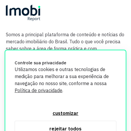
Somos a principal plataforma de conteúdo e notícias do
mercado imobiliário do Brasil. Tudo o que você precisa
saber sobre a área de forma prática e com
credibilidade.
Controle sua privacidade
Utilizamos cookies e outras tecnologias de
medição para melhorar a sua experiência de
navegação no nosso site, conforme a nossa
Política de privacidade
.
O Imobi Report se compromete a proteger sua privacidade e
segurança. Todos os dados coletados em nosso site são
customizar
utilizados exclusivamente para fins de aprimoramento de
serviços, respeitando as diretrizes da LGPD. Para mais
rejeitar todos
informações, consulte nossa Política de Privacidade.