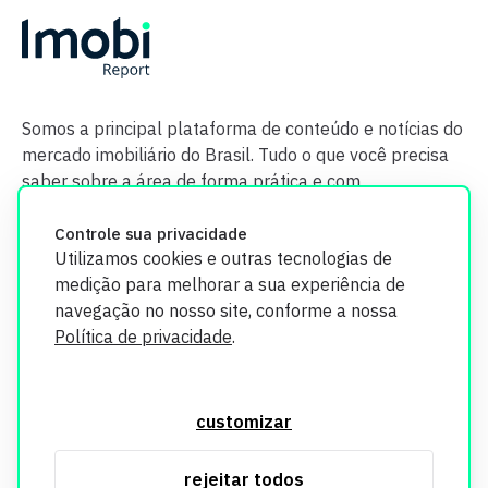
Somos a principal plataforma de conteúdo e notícias do
mercado imobiliário do Brasil. Tudo o que você precisa
saber sobre a área de forma prática e com
credibilidade.
Controle sua privacidade
Utilizamos cookies e outras tecnologias de
medição para melhorar a sua experiência de
navegação no nosso site, conforme a nossa
Política de privacidade
.
O Imobi Report se compromete a proteger sua privacidade e
segurança. Todos os dados coletados em nosso site são
customizar
utilizados exclusivamente para fins de aprimoramento de
serviços, respeitando as diretrizes da LGPD. Para mais
rejeitar todos
informações, consulte nossa Política de Privacidade.