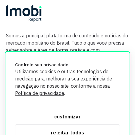
Somos a principal plataforma de conteúdo e notícias do
mercado imobiliário do Brasil. Tudo o que você precisa
saber sobre a área de forma prática e com
credibilidade.
Controle sua privacidade
Utilizamos cookies e outras tecnologias de
medição para melhorar a sua experiência de
navegação no nosso site, conforme a nossa
Política de privacidade
.
O Imobi Report se compromete a proteger sua privacidade e
segurança. Todos os dados coletados em nosso site são
customizar
utilizados exclusivamente para fins de aprimoramento de
serviços, respeitando as diretrizes da LGPD. Para mais
rejeitar todos
informações, consulte nossa Política de Privacidade.