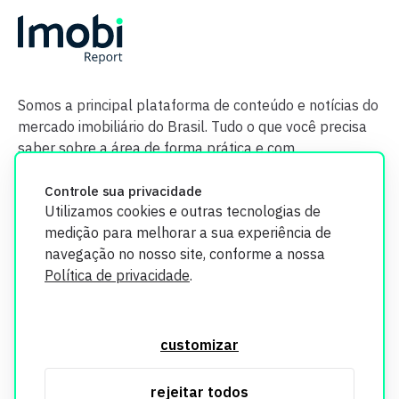
Somos a principal plataforma de conteúdo e notícias do
mercado imobiliário do Brasil. Tudo o que você precisa
saber sobre a área de forma prática e com
credibilidade.
Controle sua privacidade
Utilizamos cookies e outras tecnologias de
medição para melhorar a sua experiência de
navegação no nosso site, conforme a nossa
Política de privacidade
.
O Imobi Report se compromete a proteger sua privacidade e
segurança. Todos os dados coletados em nosso site são
customizar
utilizados exclusivamente para fins de aprimoramento de
serviços, respeitando as diretrizes da LGPD. Para mais
rejeitar todos
informações, consulte nossa Política de Privacidade.