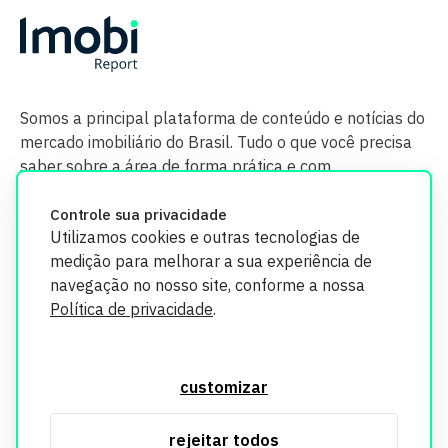
Somos a principal plataforma de conteúdo e notícias do
mercado imobiliário do Brasil. Tudo o que você precisa
saber sobre a área de forma prática e com
credibilidade.
Controle sua privacidade
Utilizamos cookies e outras tecnologias de
medição para melhorar a sua experiência de
navegação no nosso site, conforme a nossa
Política de privacidade
.
O Imobi Report se compromete a proteger sua privacidade e
segurança. Todos os dados coletados em nosso site são
customizar
utilizados exclusivamente para fins de aprimoramento de
serviços, respeitando as diretrizes da LGPD. Para mais
rejeitar todos
informações, consulte nossa Política de Privacidade.