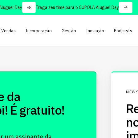
uguel Day
Traga seu time para o CUPOLA Aluguel Day
Vendas
Incorporação
Gestão
Inovação
Podcasts
e da
NEWS
Re
 É gratuito!
no
im
er um assinante da