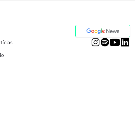
tícias
ão