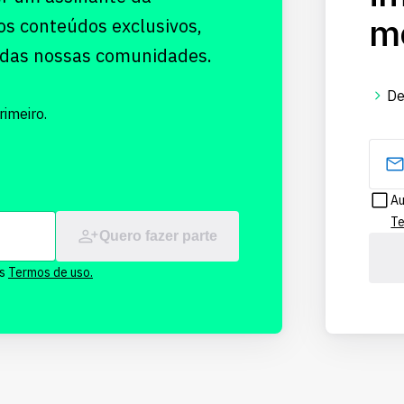
me
os conteúdos exclusivos,
 das nossas comunidades.
De
imeiro.
Au
Te
Quero fazer parte
os
Termos de uso.