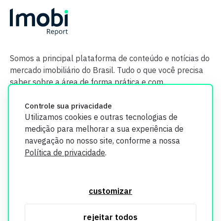
Somos a principal plataforma de conteúdo e notícias do
mercado imobiliário do Brasil. Tudo o que você precisa
saber sobre a área de forma prática e com
credibilidade.
Controle sua privacidade
Utilizamos cookies e outras tecnologias de
medição para melhorar a sua experiência de
navegação no nosso site, conforme a nossa
Política de privacidade
.
O Imobi Report se compromete a proteger sua privacidade e
segurança. Todos os dados coletados em nosso site são
customizar
utilizados exclusivamente para fins de aprimoramento de
serviços, respeitando as diretrizes da LGPD. Para mais
rejeitar todos
informações, consulte nossa Política de Privacidade.