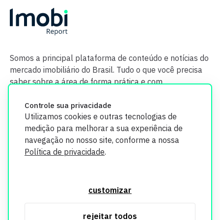
Somos a principal plataforma de conteúdo e notícias do
mercado imobiliário do Brasil. Tudo o que você precisa
saber sobre a área de forma prática e com
credibilidade.
Controle sua privacidade
Utilizamos cookies e outras tecnologias de
medição para melhorar a sua experiência de
navegação no nosso site, conforme a nossa
Política de privacidade
.
O Imobi Report se compromete a proteger sua privacidade e
segurança. Todos os dados coletados em nosso site são
customizar
utilizados exclusivamente para fins de aprimoramento de
serviços, respeitando as diretrizes da LGPD. Para mais
rejeitar todos
informações, consulte nossa Política de Privacidade.