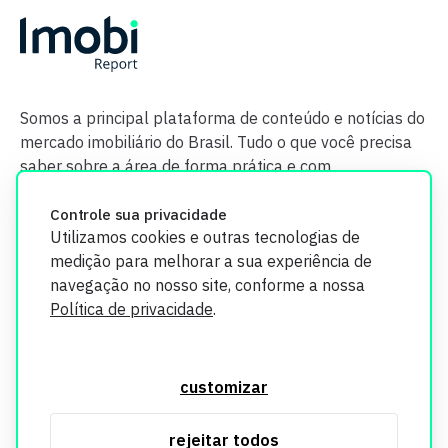
Somos a principal plataforma de conteúdo e notícias do
mercado imobiliário do Brasil. Tudo o que você precisa
saber sobre a área de forma prática e com
credibilidade.
Controle sua privacidade
Utilizamos cookies e outras tecnologias de
medição para melhorar a sua experiência de
navegação no nosso site, conforme a nossa
Política de privacidade
.
O Imobi Report se compromete a proteger sua privacidade e
segurança. Todos os dados coletados em nosso site são
customizar
utilizados exclusivamente para fins de aprimoramento de
serviços, respeitando as diretrizes da LGPD. Para mais
rejeitar todos
informações, consulte nossa Política de Privacidade.