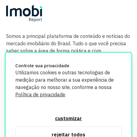
Somos a principal plataforma de conteúdo e notícias do
mercado imobiliário do Brasil. Tudo o que você precisa
saber sobre a área de forma prática e com
credibilidade.
Controle sua privacidade
Utilizamos cookies e outras tecnologias de
medição para melhorar a sua experiência de
navegação no nosso site, conforme a nossa
Política de privacidade
.
O Imobi Report se compromete a proteger sua privacidade e
segurança. Todos os dados coletados em nosso site são
customizar
utilizados exclusivamente para fins de aprimoramento de
serviços, respeitando as diretrizes da LGPD. Para mais
rejeitar todos
informações, consulte nossa Política de Privacidade.