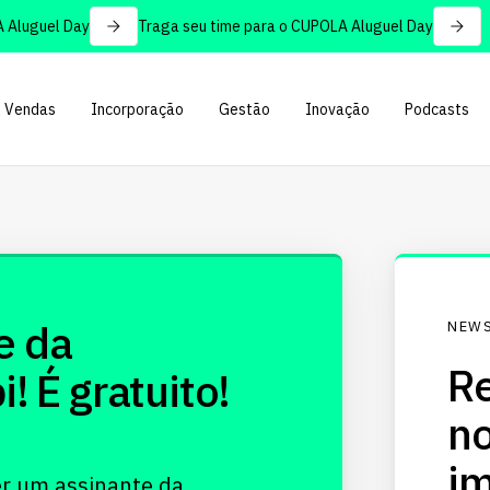
Aluguel Day
Traga seu time para o CUPOLA Aluguel Day
Vendas
Incorporação
Gestão
Inovação
Podcasts
e da
NEWS
Re
 É gratuito!
no
im
er um assinante da