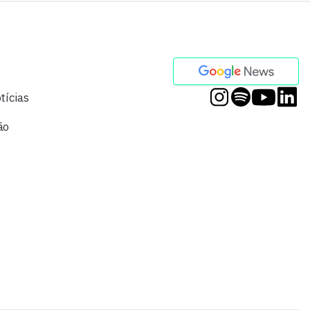
tícias
ão