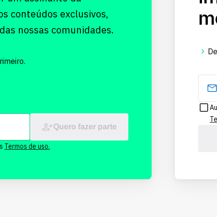
me
os conteúdos exclusivos,
 das nossas comunidades.
De
imeiro.
Au
Te
Quero fazer parte
os
Termos de uso.