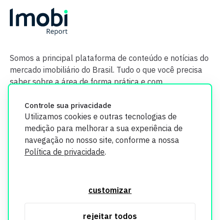
Somos a principal plataforma de conteúdo e notícias do
mercado imobiliário do Brasil. Tudo o que você precisa
saber sobre a área de forma prática e com
credibilidade.
Controle sua privacidade
Utilizamos cookies e outras tecnologias de
medição para melhorar a sua experiência de
navegação no nosso site, conforme a nossa
Política de privacidade
.
O Imobi Report se compromete a proteger sua privacidade e
segurança. Todos os dados coletados em nosso site são
customizar
utilizados exclusivamente para fins de aprimoramento de
serviços, respeitando as diretrizes da LGPD. Para mais
rejeitar todos
informações, consulte nossa Política de Privacidade.