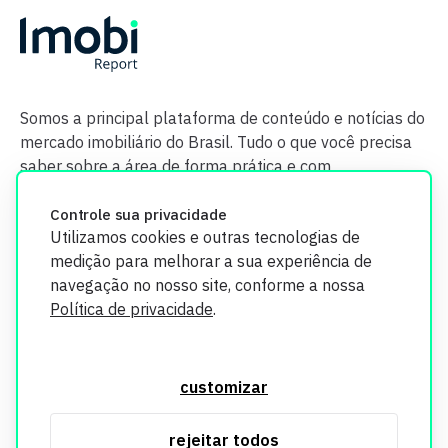
Somos a principal plataforma de conteúdo e notícias do
mercado imobiliário do Brasil. Tudo o que você precisa
saber sobre a área de forma prática e com
credibilidade.
Controle sua privacidade
Utilizamos cookies e outras tecnologias de
medição para melhorar a sua experiência de
navegação no nosso site, conforme a nossa
Política de privacidade
.
O Imobi Report se compromete a proteger sua privacidade e
segurança. Todos os dados coletados em nosso site são
customizar
utilizados exclusivamente para fins de aprimoramento de
serviços, respeitando as diretrizes da LGPD. Para mais
rejeitar todos
informações, consulte nossa Política de Privacidade.