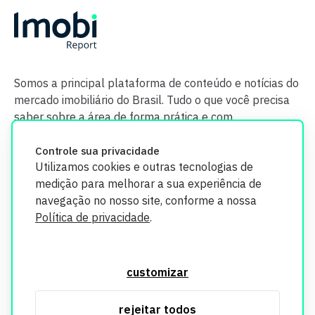
Somos a principal plataforma de conteúdo e notícias do
mercado imobiliário do Brasil. Tudo o que você precisa
saber sobre a área de forma prática e com
credibilidade.
Controle sua privacidade
Utilizamos cookies e outras tecnologias de
medição para melhorar a sua experiência de
navegação no nosso site, conforme a nossa
Política de privacidade
.
O Imobi Report se compromete a proteger sua privacidade e
segurança. Todos os dados coletados em nosso site são
customizar
utilizados exclusivamente para fins de aprimoramento de
serviços, respeitando as diretrizes da LGPD. Para mais
rejeitar todos
informações, consulte nossa Política de Privacidade.