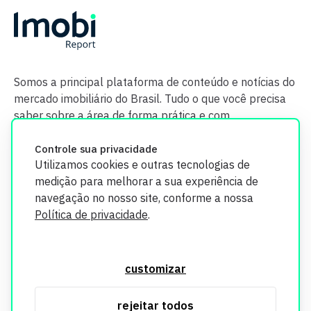
Somos a principal plataforma de conteúdo e notícias do
mercado imobiliário do Brasil. Tudo o que você precisa
saber sobre a área de forma prática e com
credibilidade.
Controle sua privacidade
Utilizamos cookies e outras tecnologias de
medição para melhorar a sua experiência de
navegação no nosso site, conforme a nossa
Política de privacidade
.
O Imobi Report se compromete a proteger sua privacidade e
segurança. Todos os dados coletados em nosso site são
customizar
utilizados exclusivamente para fins de aprimoramento de
serviços, respeitando as diretrizes da LGPD. Para mais
rejeitar todos
informações, consulte nossa Política de Privacidade.