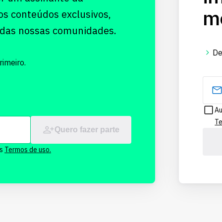
me
os conteúdos exclusivos,
 das nossas comunidades.
De
imeiro.
Au
Te
Quero fazer parte
os
Termos de uso.