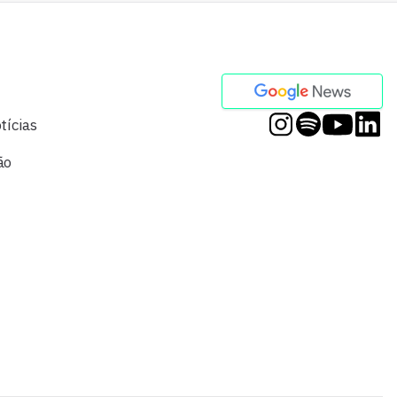
tícias
ão