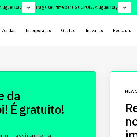
uguel Day
Traga seu time para o CUPOLA Aluguel Day
Vendas
Incorporação
Gestão
Inovação
Podcasts
e da
NEWS
Re
 É gratuito!
no
im
er um assinante da