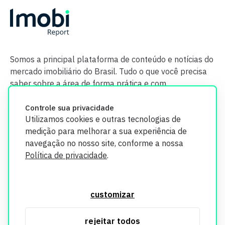
Somos a principal plataforma de conteúdo e notícias do
mercado imobiliário do Brasil. Tudo o que você precisa
saber sobre a área de forma prática e com
credibilidade.
Controle sua privacidade
Utilizamos cookies e outras tecnologias de
medição para melhorar a sua experiência de
navegação no nosso site, conforme a nossa
Política de privacidade
.
O Imobi Report se compromete a proteger sua privacidade e
segurança. Todos os dados coletados em nosso site são
customizar
utilizados exclusivamente para fins de aprimoramento de
serviços, respeitando as diretrizes da LGPD. Para mais
rejeitar todos
informações, consulte nossa Política de Privacidade.