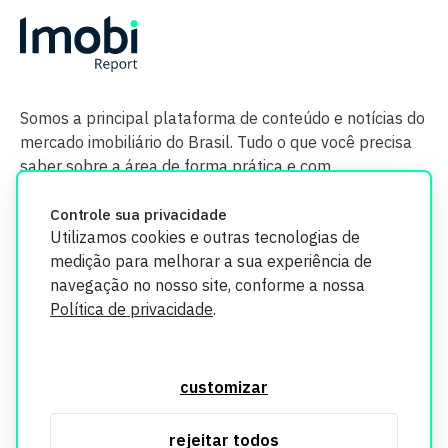
Somos a principal plataforma de conteúdo e notícias do
mercado imobiliário do Brasil. Tudo o que você precisa
saber sobre a área de forma prática e com
credibilidade.
Controle sua privacidade
Utilizamos cookies e outras tecnologias de
medição para melhorar a sua experiência de
navegação no nosso site, conforme a nossa
Política de privacidade
.
O Imobi Report se compromete a proteger sua privacidade e
segurança. Todos os dados coletados em nosso site são
customizar
utilizados exclusivamente para fins de aprimoramento de
serviços, respeitando as diretrizes da LGPD. Para mais
rejeitar todos
informações, consulte nossa Política de Privacidade.