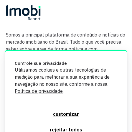
Somos a principal plataforma de conteúdo e notícias do
mercado imobiliário do Brasil. Tudo o que você precisa
saber sobre a área de forma prática e com
credibilidade.
Controle sua privacidade
Utilizamos cookies e outras tecnologias de
medição para melhorar a sua experiência de
navegação no nosso site, conforme a nossa
Política de privacidade
.
O Imobi Report se compromete a proteger sua privacidade e
segurança. Todos os dados coletados em nosso site são
customizar
utilizados exclusivamente para fins de aprimoramento de
serviços, respeitando as diretrizes da LGPD. Para mais
rejeitar todos
informações, consulte nossa Política de Privacidade.