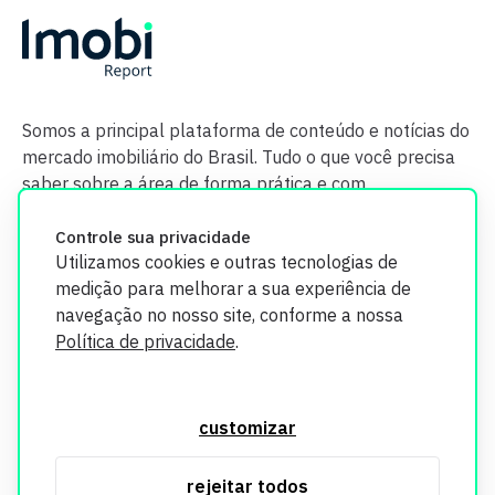
Somos a principal plataforma de conteúdo e notícias do
mercado imobiliário do Brasil. Tudo o que você precisa
saber sobre a área de forma prática e com
credibilidade.
Controle sua privacidade
Utilizamos cookies e outras tecnologias de
medição para melhorar a sua experiência de
navegação no nosso site, conforme a nossa
Política de privacidade
.
O Imobi Report se compromete a proteger sua privacidade e
segurança. Todos os dados coletados em nosso site são
customizar
utilizados exclusivamente para fins de aprimoramento de
serviços, respeitando as diretrizes da LGPD. Para mais
rejeitar todos
informações, consulte nossa Política de Privacidade.