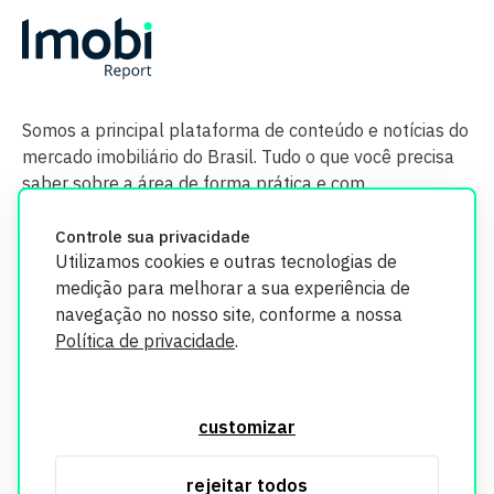
Somos a principal plataforma de conteúdo e notícias do
mercado imobiliário do Brasil. Tudo o que você precisa
saber sobre a área de forma prática e com
credibilidade.
Controle sua privacidade
Utilizamos cookies e outras tecnologias de
medição para melhorar a sua experiência de
navegação no nosso site, conforme a nossa
Política de privacidade
.
O Imobi Report se compromete a proteger sua privacidade e
segurança. Todos os dados coletados em nosso site são
customizar
utilizados exclusivamente para fins de aprimoramento de
serviços, respeitando as diretrizes da LGPD. Para mais
rejeitar todos
informações, consulte nossa Política de Privacidade.