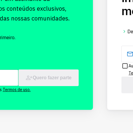
me
os conteúdos exclusivos,
 das nossas comunidades.
De
imeiro.
Au
Te
Quero fazer parte
os
Termos de uso.