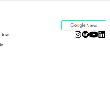
tícias
ão