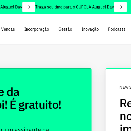
luguel Day
Traga seu time para o CUPOLA Aluguel Day
Vendas
Incorporação
Gestão
Inovação
Podcasts
e da
NEWS
Re
 É gratuito!
no
im
er um assinante da