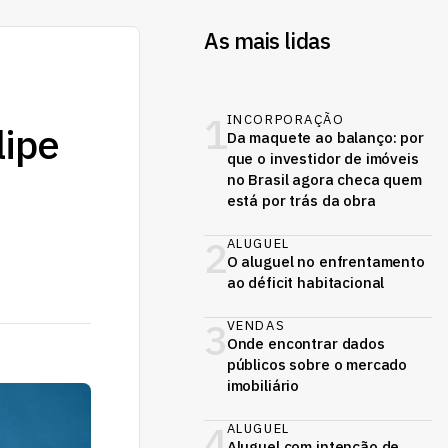
As mais lidas
1
INCORPORAÇÃO
lipe
Da maquete ao balanço: por
que o investidor de imóveis
no Brasil agora checa quem
está por trás da obra
2
ALUGUEL
O aluguel no enfrentamento
ao déficit habitacional
3
VENDAS
Onde encontrar dados
públicos sobre o mercado
imobiliário
4
ALUGUEL
Aluguel com intenção de