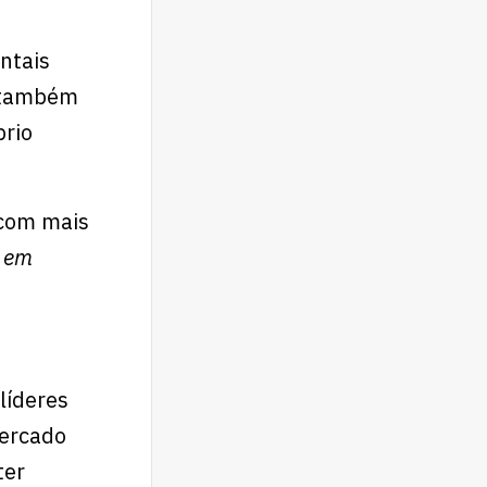
ntais
a também
brio
 com mais
 em
líderes
mercado
ter