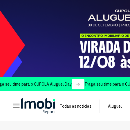
time para o CUPOLA Aluguel Day
Traga seu time para o CUPOLA A
Todas as notícias
Aluguel