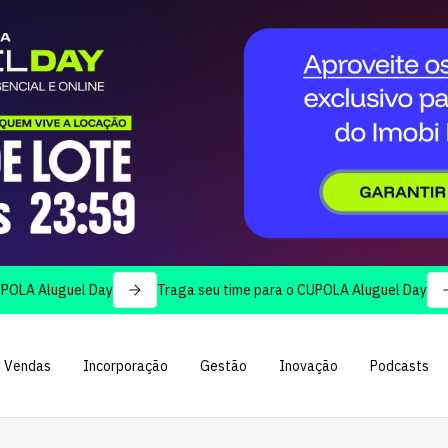
luguel Day
Traga seu time para o CUPOLA Aluguel Day
Vendas
Incorporação
Gestão
Inovação
Podcasts