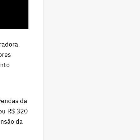
radora
ores
ento
 vendas da
tou R$ 320
ansão da