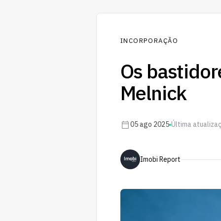
INCORPORAÇÃO
Os bastidor
Melnick
05 ago 2025
Última atualiza
Imobi Report