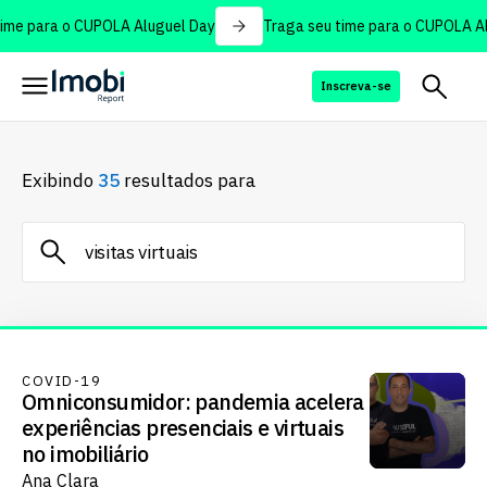
me para o CUPOLA Aluguel Day
Traga seu time para o CUPOLA Alu
Inscreva-se
Exibindo
35
resultados para
COVID-19
Omniconsumidor: pandemia acelera
experiências presenciais e virtuais
no imobiliário
Ana Clara