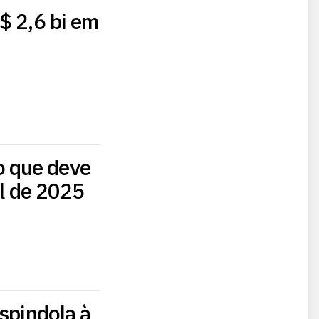
$ 2,6 bi em
o que deve
al de 2025
spindola à