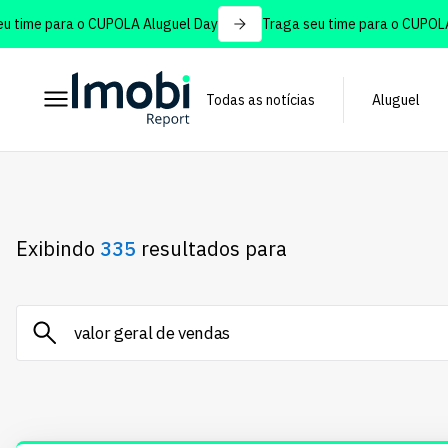
me para o CUPOLA Aluguel Day
Traga seu time para o CUPOLA Alu
Todas as notícias
Aluguel
Exibindo
335
resultados para