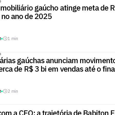
O
mobiliário gaúcho atinge meta de R
 no ano de 2025
t
1 min
O
iárias gaúchas anunciam moviment
erca de R$ 3 bi em vendas até o fin
t
2 min
om a CEO: a trajetória de Babiton E