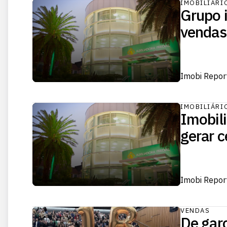
IMOBILIÁRI
Grupo i
vendas
Imobi Repor
IMOBILIÁRI
Imobil
gerar c
Imobi Repor
VENDAS
De garç