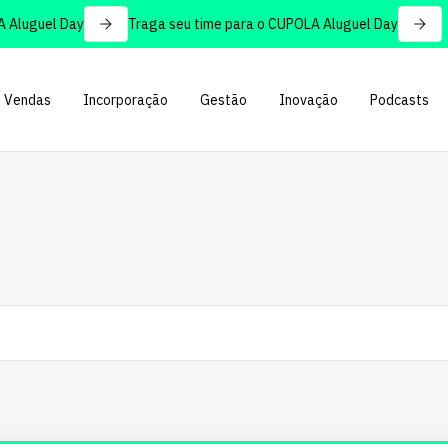
guel Day
Traga seu time para o CUPOLA Aluguel Day
Vendas
Incorporação
Gestão
Inovação
Podcasts