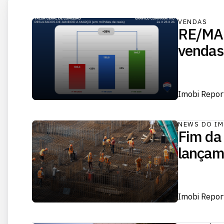
VENDAS
RE/MAX
vendas
Imobi Repor
NEWS DO IM
Fim da 
lançam
Imobi Repor