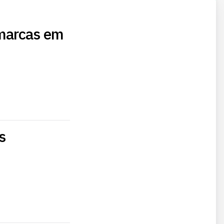
 marcas em
s