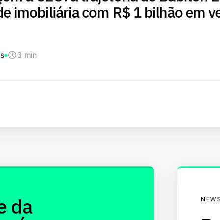
de imobiliária com R$ 1 bilhão em 
os
3 min
e da
NEWS