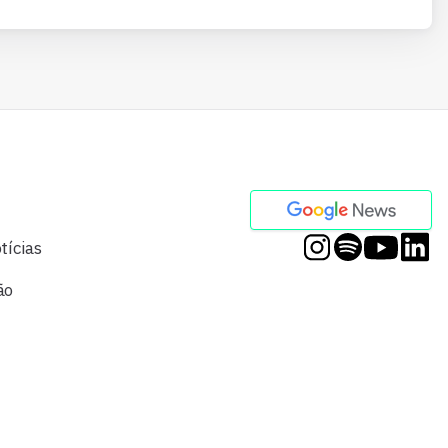
tícias
ão