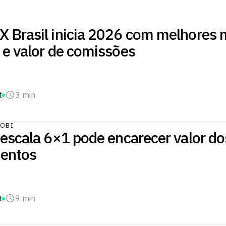
 Brasil inicia 2026 com melhores
 e valor de comissões
t
3 min
OBI
escala 6×1 pode encarecer valor do
entos
t
9 min