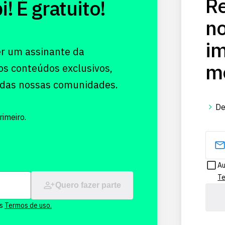
Re
 É gratuito!
no
im
er um assinante da
me
os conteúdos exclusivos,
 das nossas comunidades.
De
imeiro.
Au
Te
Quero fazer parte
os
Termos de uso.