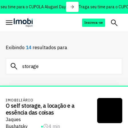
eu time para o CUPOLA Aluguel Day
Traga seu time para o CUPOL
Inscreva-se
Exibindo
14
resultados para
IMOBILIÁRIO
O self storage, a locação e a
essência das coisas
Jaques
Bushatsky
4 min