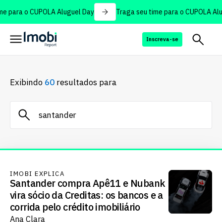
e para o CUPOLA Aluguel Day
Traga seu time para o CUPOLA Alug
Inscreva-se
Exibindo
60
resultados para
IMOBI EXPLICA
Santander compra Apê11 e Nubank
vira sócio da Creditas: os bancos e a
corrida pelo crédito imobiliário
Ana Clara