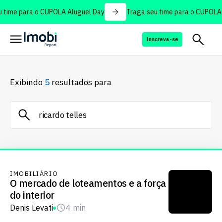
time para o CUPOLA Aluguel Day
Traga seu time para o CUPOLA 
Inscreva-se
Exibindo
5
resultados para
IMOBILIÁRIO
O mercado de loteamentos e a força
do interior
Denis Levati
4 min