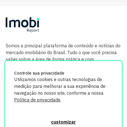
Somos a principal plataforma de conteúdo e notícias do
mercado imobiliário do Brasil. Tudo o que você precisa
saber sobre a área de forma prática e com
credibilidade.
Controle sua privacidade
Utilizamos cookies e outras tecnologias de
medição para melhorar a sua experiência de
navegação no nosso site, conforme a nossa
Política de privacidade
.
O Imobi Report se compromete a proteger sua privacidade e
segurança. Todos os dados coletados em nosso site são
customizar
utilizados exclusivamente para fins de aprimoramento de