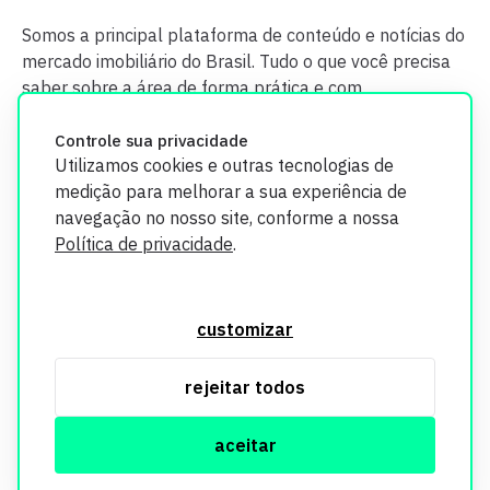
Somos a principal plataforma de conteúdo e notícias do
mercado imobiliário do Brasil. Tudo o que você precisa
saber sobre a área de forma prática e com
credibilidade.
Controle sua privacidade
Utilizamos cookies e outras tecnologias de
medição para melhorar a sua experiência de
navegação no nosso site, conforme a nossa
Política de privacidade
.
O Imobi Report se compromete a proteger sua privacidade e
segurança. Todos os dados coletados em nosso site são
customizar
utilizados exclusivamente para fins de aprimoramento de
serviços, respeitando as diretrizes da LGPD. Para mais
rejeitar todos
informações, consulte nossa Política de Privacidade.
aceitar
© Copyright Imobi Report. Todos os direitos reservados.
Política de privacidade
mobister