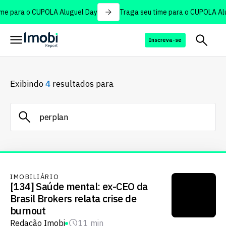
me para o CUPOLA Aluguel Day
Traga seu time para o CUPOLA Alu
Inscreva-se
Exibindo
4
resultados para
IMOBILIÁRIO
[134] Saúde mental: ex-CEO da
Brasil Brokers relata crise de
burnout
Redação Imobi
11 min