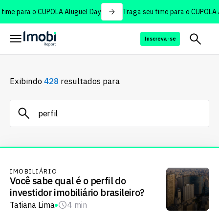
time para o CUPOLA Aluguel Day
Traga seu time para o CUPOLA A
Inscreva-se
Exibindo
428
resultados para
IMOBILIÁRIO
Você sabe qual é o perfil do
investidor imobiliário brasileiro?
Tatiana Lima
4 min